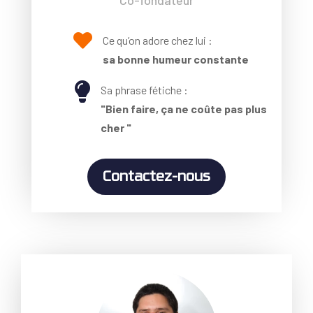
Co-fondateur

Ce qu’on adore chez lui :
sa
bonne
humeur
constante

Sa phrase fétiche :
"Bien faire, ça ne coûte pas plus
cher "
Contactez-nous