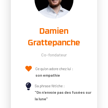
Damien
Grattepanche
Co-fondateur

Ce qu’on adore chez lui :
son empathie

Sa phrase fétiche :
"On n’envoie pas des fusées sur
la lune"